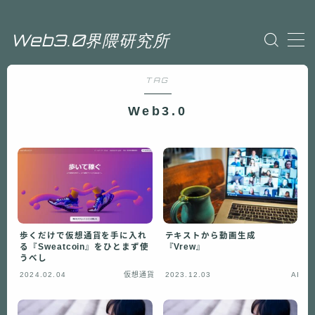
Web3.0界隈研究所
Sample Page
TAG
Web3.0界隈研究所
プライバシーポリシー
Web3.0
利用規約／特定商取引法に基づく表記
投稿ページ
有料記事の決済完了ページ
運営者情報
歩くだけで仮想通貨を手に入れ
テキストから動画生成
る『Sweatcoin』をひとまず使
『Vrew』
うべし
2024.02.04
仮想通貨
2023.12.03
AI