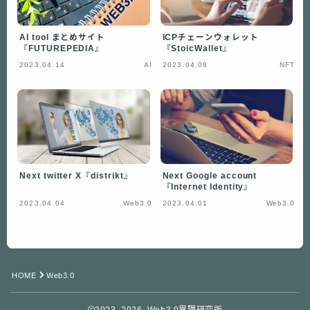
AI tool まとめサイト
ICPチェーンウォレット
『FUTUREPEDIA』
『StoicWallet』
2023.04.14
AI
2023.04.08
NFT
Next twitter X『distrikt』
Next Google account
『Internet Identity』
2023.04.04
Web3.0
2023.04.01
Web3.0
HOME
Web3.0
2023–2026 Web3.0界隈研究所