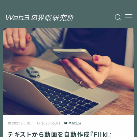
Web3.0界隈研究所
Sample Page
Web3.0界隈研究所
プライバシーポリシー
利用規約／特定商取引法に基づく表記
投稿ページ
有料記事の決済完了ページ
運営者情報
2023.05.01
2023.05.01
画像生成
テキストから動画を自動作成『Fliki』