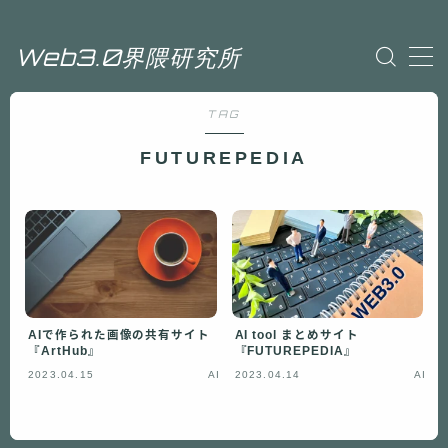
Web3.0界隈研究所
Sample Page
TAG
Web3.0界隈研究所
プライバシーポリシー
FUTUREPEDIA
利用規約／特定商取引法に基づく表記
投稿ページ
有料記事の決済完了ページ
運営者情報
AIで作られた画像の共有サイト
AI tool まとめサイト
『ArtHub』
『FUTUREPEDIA』
2023.04.15
AI
2023.04.14
AI